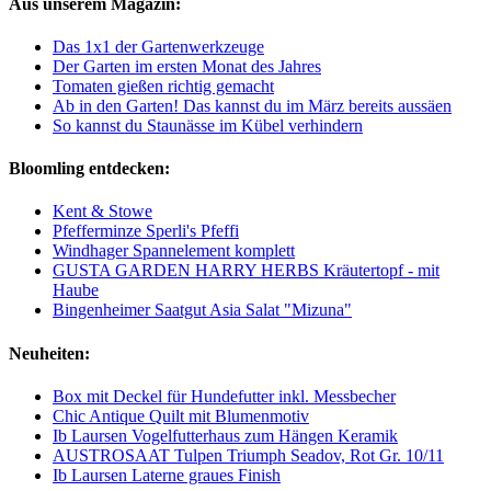
Aus unserem Magazin:
Das 1x1 der Gartenwerkzeuge
Der Garten im ersten Monat des Jahres
Tomaten gießen richtig gemacht
Ab in den Garten! Das kannst du im März bereits aussäen
So kannst du Staunässe im Kübel verhindern
Bloomling entdecken:
Kent & Stowe
Pfefferminze Sperli's Pfeffi
Windhager Spannelement komplett
GUSTA GARDEN HARRY HERBS Kräutertopf - mit
Haube
Bingenheimer Saatgut Asia Salat "Mizuna"
Neuheiten:
Box mit Deckel für Hundefutter inkl. Messbecher
Chic Antique Quilt mit Blumenmotiv
Ib Laursen Vogelfutterhaus zum Hängen Keramik
AUSTROSAAT Tulpen Triumph Seadov, Rot Gr. 10/11
Ib Laursen Laterne graues Finish