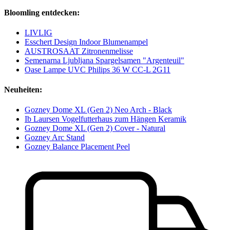
Bloomling entdecken:
LIVLIG
Esschert Design Indoor Blumenampel
AUSTROSAAT Zitronenmelisse
Semenarna Ljubljana Spargelsamen "Argenteuil"
Oase Lampe UVC Philips 36 W CC-L 2G11
Neuheiten:
Gozney Dome XL (Gen 2) Neo Arch - Black
Ib Laursen Vogelfutterhaus zum Hängen Keramik
Gozney Dome XL (Gen 2) Cover - Natural
Gozney Arc Stand
Gozney Balance Placement Peel