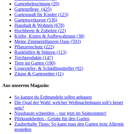
Gartenbeleuchtung
(29)
Gartenpflege
(425)
Gartenspaß für Kinder
(123)
Gartenwerkzeug
(536)
Haushalt & Wohnen
(678)
Hochbeete & Zubehör
(22)
Körbe, Kisten & Aufbewahrung
(38)
Meine Zimmerpflanzen Oase
(593)
Pflanzenschutz
(222)
Rankhilfen & Stützen
(113)
Teichprodukte
(147)
Tiere im Garten
(190)
Ungeziefer- & Schädlingshelfer
(92)
Zäune & Gartengitter
(11)
Aus unserem Magazin:
So kannst du Erdmandeln selbst anbauen
Die Qual der Wahl: welcher Weihnachtsbaum soll’s heuer
sein?
Nussbaum schneiden – nur jetzt im Spätsommer!
Pilzkrankheiten - Gefahr für den Garten
Zauberhafte Tipps: So kann man den Garten trotz Allergie
genießen