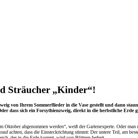
d Sträucher „Kinder“!
weig von Ihrem Sommerflieder in die Vase gestellt und dann staun
er dass sich ein Forsythienzweig, direkt in die herbstliche Erde g
ie im Oktober abgenommen werden“, weiß der Gartenexperte. Oder man ni
arauf achten, dass die Einsteckrichtung stimmt: Der untere Teil, am bes
eich, der in die Erde kommt, wird von Blättern befreit.