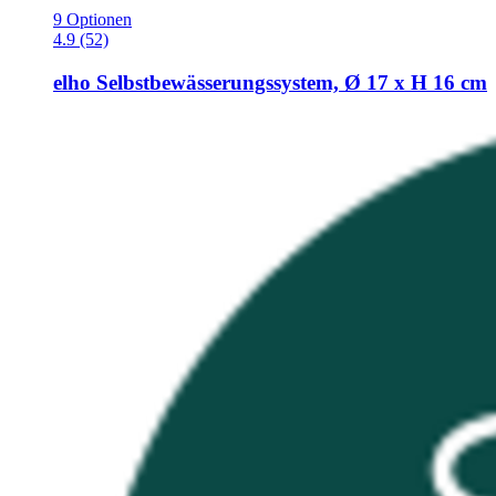
9 Optionen
4.9 (52)
elho
Selbstbewässerungssystem, Ø 17 x H 16 cm