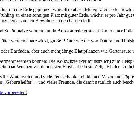
ekt in die Erde gepflanzt, wurzelt er aber nicht ganz so leicht an wie 
rühling an einen sonnigen Platz mit guter Erde, wächst er pro Jahr gu
länzchen als neuen Bewohner in den Garten lädt!
und Schönmalve werden nun in
Aussaaterde
gesteckt. Unter einer Fol
tter werden abgezwickt, große Blätter wie die von Datura und Hibisku
der Bartfaden, aber auch mehrjährige Blattpflanzen wie Gartenraute 
o vermehrt werden können: Die Kolkwitzie (Perlmuttstrauch) zum Beispi
 – ein paar Wochen vor dem ersten Frost – die beste Zeit, „Kinder“ zu 
ss ihr Wintergarten und viele Fensterbänke mit kleinen Vasen und Töpf
r „Geburtshelfer“ – und vieler Freunde, die damit natürlich auch besc
te vorbereiten!