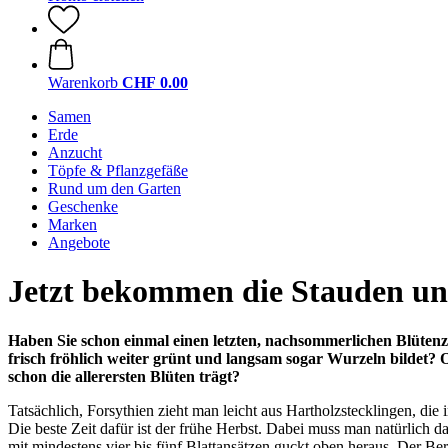
Warenkorb
CHF 0.00
Samen
Erde
Anzucht
Töpfe & Pflanzgefäße
Rund um den Garten
Geschenke
Marken
Angebote
Jetzt bekommen die Stauden un
Haben Sie schon einmal einen letzten, nachsommerlichen Blütenz
frisch fröhlich weiter grünt und langsam sogar Wurzeln bildet? Od
schon die allerersten Blüten trägt?
Tatsächlich, Forsythien zieht man leicht aus Hartholzstecklingen, d
Die beste Zeit dafür ist der frühe Herbst. Dabei muss man natürlich d
mit mindestens vier bis fünf Blattansätzen guckt oben heraus. Der Ber