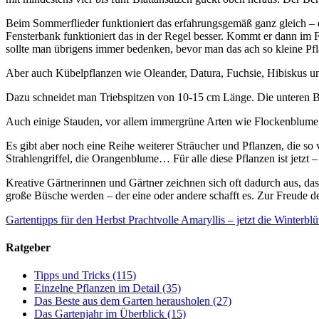
Beim Sommerflieder funktioniert das erfahrungsgemäß ganz gleich – dir
Fensterbank funktioniert das in der Regel besser. Kommt er dann im F
sollte man übrigens immer bedenken, bevor man das ach so kleine Pf
Aber auch Kübelpflanzen wie Oleander, Datura, Fuchsie, Hibiskus 
Dazu schneidet man Triebspitzen von 10-15 cm Länge. Die unteren Blä
Auch einige Stauden, vor allem immergrüne Arten wie Flockenblume o
Es gibt aber noch eine Reihe weiterer Sträucher und Pflanzen, die s
Strahlengriffel, die Orangenblume… Für alle diese Pflanzen ist jetzt
Kreative Gärtnerinnen und Gärtner zeichnen sich oft dadurch aus, da
große Büsche werden – der eine oder andere schafft es. Zur Freude de
Gartentipps für den Herbst
Prachtvolle Amaryllis – jetzt die Winterblü
Ratgeber
Tipps und Tricks
(115)
Einzelne Pflanzen im Detail
(35)
Das Beste aus dem Garten herausholen
(27)
Das Gartenjahr im Überblick
(15)