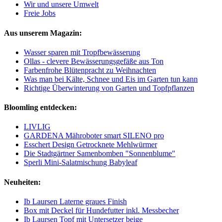
Wir und unsere Umwelt
Freie Jobs
Aus unserem Magazin:
Wasser sparen mit Tropfbewässerung
Ollas - clevere Bewässerungsgefäße aus Ton
Farbenfrohe Blütenpracht zu Weihnachten
Was man bei Kälte, Schnee und Eis im Garten tun kann
Richtige Überwinterung von Garten und Topfpflanzen
Bloomling entdecken:
LIVLIG
GARDENA Mähroboter smart SILENO pro
Esschert Design Getrocknete Mehlwürmer
Die Stadtgärtner Samenbomben "Sonnenblume"
Sperli Mini-Salatmischung Babyleaf
Neuheiten:
Ib Laursen Laterne graues Finish
Box mit Deckel für Hundefutter inkl. Messbecher
Ib Laursen Topf mit Untersetzer beige