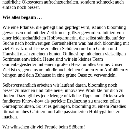
natürliche Ökosystem aufrechtzuerhalten, sondern schmeckt auch
einfach noch besser.
Wie alles begann …
Wie eine Pflanze, die gehegt und gepflegt wird, ist auch bloomling
gewachsen und mit der Zeit immer größer geworden. Initiiert von
einer leidenschaftlichen Hobbygärtnerin, die selbst ständig auf der
Suche nach hochwertigen Gartenhelfern war, hat sich bloomling mit
viel Einsatz und Liebe zu allem Schönen rund um Garten und
Haushalt rasch zu einem bunten Onlineshop mit einem vielseitigen
Sortiment entwickelt. Heute sind wir ein kleines Team
Gartenbegeisterter mit einem großen Herz für alles Grüne. Unser
Ziel ist es, gemeinsam mit dir auch deinen Garten zum Aufblühen zu
bringen und dein Zuhause in eine grüne Oase zu verwandeln.
Selbstverständlich arbeiten wir laufend daran, bloomling noch
besser zu machen und tolle neue, innovative Produkte für dich zu
finden. Dazu gibt es jede Menge nützliche Tipps und Tricks sowie
fundiertes Know-how als perfekte Ergänzung zu unseren tollen
Gartenprodukten. So ist es gelungen, bloomling zu einem Paradies
für naturnahes Gärtnern und alle passionierten Hobbygärtner zu
machen.
Wir wünschen dir viel Freude beim Stöbern!