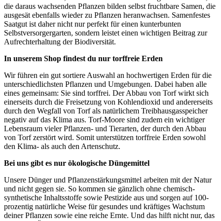
die daraus wachsenden Pflanzen bilden selbst fruchtbare Samen, die
ausgesät ebenfalls wieder zu Pflanzen heranwachsen. Samenfestes
Saatgut ist daher nicht nur perfekt für einen kunterbunten
Selbstversorgergarten, sondern leistet einen wichtigen Beitrag zur
Aufrechterhaltung der Biodiversität.
In unserem Shop findest du nur torffreie Erden
Wir führen ein gut sortiere Auswahl an hochwertigen Erden für die
unterschiedlichsten Pflanzen und Umgebungen. Dabei haben alle
eines gemeinsam: Sie sind torffrei. Der Abbau von Torf wirkt sich
einerseits durch die Freisetzung von Kohlendioxid und andererseits
durch den Wegfall von Torf als natürlichem Treibhausgasspeicher
negativ auf das Klima aus. Torf-Moore sind zudem ein wichtiger
Lebensraum vieler Pflanzen- und Tierarten, der durch den Abbau
von Torf zerstört wird. Somit unterstützen torffreie Erden sowohl
den Klima- als auch den Artenschutz.
Bei uns gibt es nur ökologische Düngemittel
Unsere Dünger und Pflanzenstärkungsmittel arbeiten mit der Natur
und nicht gegen sie. So kommen sie gänzlich ohne chemisch-
synthetische Inhaltsstoffe sowie Pestizide aus und sorgen auf 100-
prozentig natürliche Weise für gesundes und kräftiges Wachstum
deiner Pflanzen sowie eine reiche Ernte. Und das hilft nicht nur, das