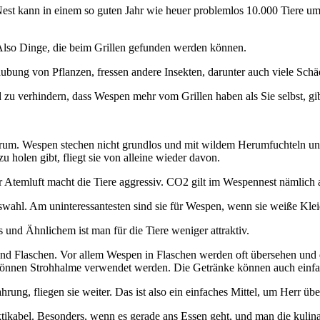
t kann in einem so guten Jahr wie heuer problemlos 10.000 Tiere umf
 Also Dinge, die beim Grillen gefunden werden können.
täubung von Pflanzen, fressen andere Insekten, darunter auch viele Sc
zu verhindern, dass Wespen mehr vom Grillen haben als Sie selbst, gibt
herum. Wespen stechen nicht grundlos und mit wildem Herumfuchteln u
 holen gibt, fliegt sie von alleine wieder davon.
 Atemluft macht die Tiere aggressiv. CO2 gilt im Wespennest nämlich 
wahl. Am uninteressantesten sind sie für Wespen, wenn sie weiße Klei
und Ähnlichem ist man für die Tiere weniger attraktiv.
 und Flaschen. Vor allem Wespen in Flaschen werden oft übersehen un
önnen Strohhalme verwendet werden. Die Getränke können auch einfac
ng, fliegen sie weiter. Das ist also ein einfaches Mittel, um Herr übe
tikabel. Besonders, wenn es gerade ans Essen geht, und man die kulin