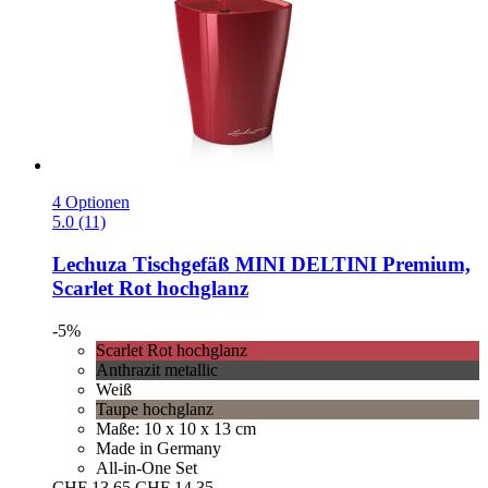
4 Optionen
5.0 (11)
Lechuza
Tischgefäß MINI DELTINI Premium,
Scarlet Rot hochglanz
-5%
Scarlet Rot hochglanz
Anthrazit metallic
Weiß
Taupe hochglanz
Maße: 10 x 10 x 13 cm
Made in Germany
All-in-One Set
CHF 13.65
CHF 14.35