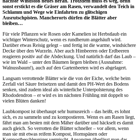
nächste Windstoß neues heran. Trotzdem muss es weg, denn
sonst erstickt es die Gräser am Rasen, verwandelt den Teich in
Schlamm und Wege wie Einfahrten zu glitschigen
Ausrutschpisten. Mancherorts dürfen die Blätter aber
bleiben…
Für viele Pflanzen wie Rosen oder Kamelien ist Herbstlaub ein
wichtiger Winterschutz, wenn es rundherum angehäuft wird.
Darüber etwas Reisig gelegt – und fertig ist die warme, windsichere
Decke über den Wurzeln. Aber auch Himbeeren oder Erdbeeren
reagieren positiv auf die Abdeckung. Und natürlich darf das Laub –
wie im Wald – unter den Bäumen liegen bleiben (Ausnahme:
Walnussbaum!), auch auf den Gartenbeeten wird es abgelagert.
Langsam verrottende Blätter wie die von der Eiche, welche beim
Zerfall viel Säure freisetzen und damit den PH-Wert des Bodens
senken, sind zudem ideal als winterliche Unterpolsterung des
Rhododendron – er wird es im nächsten Frühling mit doppelt so
vielen Blüten danken!
Laubkompost ist überhaupt sehr humusreich – das heißt, es lohnt
sich, es zu sammeln und zu kompostieren. Wenn es am Rasen liegt,
fährt man am besten mit dem Mäher darüber und häckselt es damit
auch gleich. So verrotten die Blätter schneller – vor allem, wenn
man sie mit etwas reifem Kompost, Hornspänen oder
Kompostbeschleuniger vermischt. Ansonsten überlässt man das