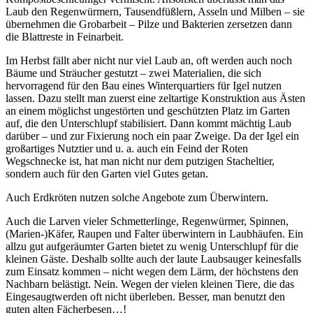
Laub den Regenwürmern, Tausendfüßlern, Asseln und Milben – sie
übernehmen die Grobarbeit – Pilze und Bakterien zersetzen dann
die Blattreste in Feinarbeit.
Im Herbst fällt aber nicht nur viel Laub an, oft werden auch noch
Bäume und Sträucher gestutzt – zwei Materialien, die sich
hervorragend für den Bau eines Winterquartiers für Igel nutzen
lassen. Dazu stellt man zuerst eine zeltartige Konstruktion aus Ästen
an einem möglichst ungestörten und geschützten Platz im Garten
auf, die den Unterschlupf stabilisiert. Dann kommt mächtig Laub
darüber – und zur Fixierung noch ein paar Zweige. Da der Igel ein
großartiges Nutztier und u. a. auch ein Feind der Roten
Wegschnecke ist, hat man nicht nur dem putzigen Stacheltier,
sondern auch für den Garten viel Gutes getan.
Auch Erdkröten nutzen solche Angebote zum Überwintern.
Auch die Larven vieler Schmetterlinge, Regenwürmer, Spinnen,
(Marien-)Käfer, Raupen und Falter überwintern in Laubhäufen. Ein
allzu gut aufgeräumter Garten bietet zu wenig Unterschlupf für die
kleinen Gäste. Deshalb sollte auch der laute Laubsauger keinesfalls
zum Einsatz kommen – nicht wegen dem Lärm, der höchstens den
Nachbarn belästigt. Nein. Wegen der vielen kleinen Tiere, die das
Eingesaugtwerden oft nicht überleben. Besser, man benutzt den
guten alten Fächerbesen…!