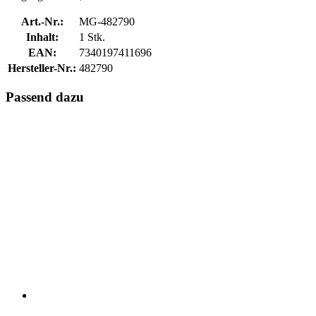
Art.-Nr.:
MG-482790
Inhalt:
1 Stk.
EAN:
7340197411696
Hersteller-Nr.:
482790
Passend dazu