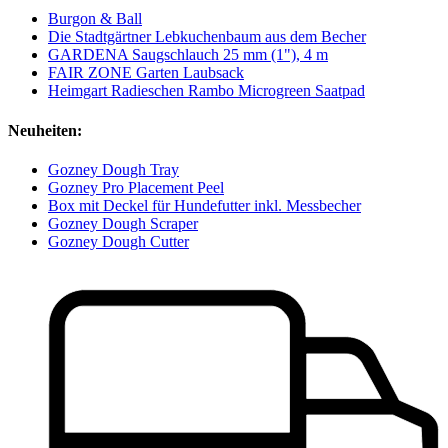
Burgon & Ball
Die Stadtgärtner Lebkuchenbaum aus dem Becher
GARDENA Saugschlauch 25 mm (1"), 4 m
FAIR ZONE Garten Laubsack
Heimgart Radieschen Rambo Microgreen Saatpad
Neuheiten:
Gozney Dough Tray
Gozney Pro Placement Peel
Box mit Deckel für Hundefutter inkl. Messbecher
Gozney Dough Scraper
Gozney Dough Cutter