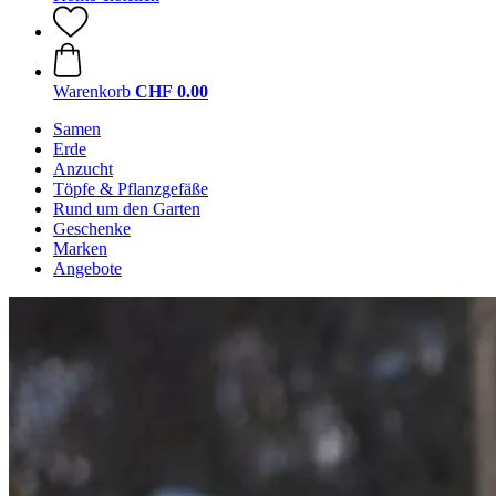
Warenkorb
CHF 0.00
Samen
Erde
Anzucht
Töpfe & Pflanzgefäße
Rund um den Garten
Geschenke
Marken
Angebote