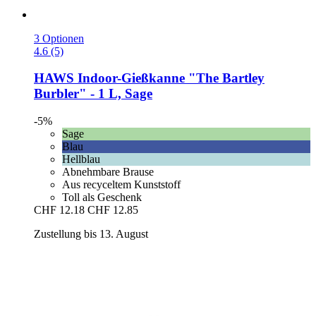
3 Optionen
4.6 (5)
HAWS
Indoor-​Gießkanne "The Bartley
Burbler" -​ 1 L, Sage
-5%
Sage
Blau
Hellblau
Abnehmbare Brause
Aus recyceltem Kunststoff
Toll als Geschenk
CHF 12.18
CHF 12.85
Zustellung bis 13. August