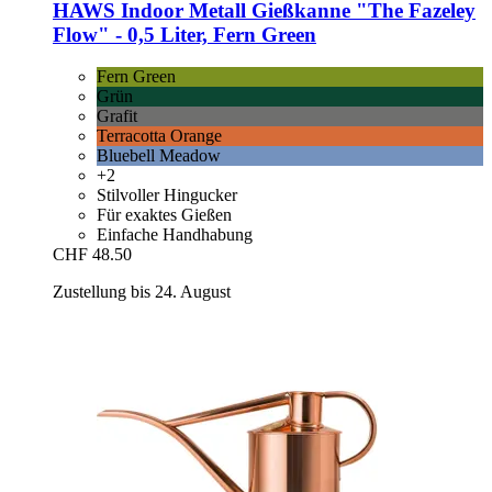
HAWS
Indoor Metall Gießkanne "The Fazeley
Flow" -​ 0,5 Liter, Fern Green
Fern Green
Grün
Grafit
Terracotta Orange
Bluebell Meadow
+2
Stilvoller Hingucker
Für exaktes Gießen
Einfache Handhabung
CHF 48.50
Zustellung bis 24. August