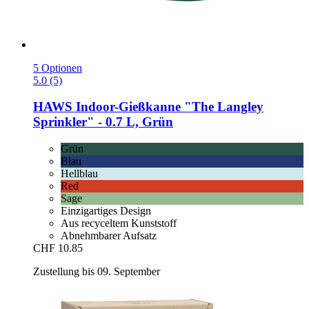
5 Optionen
5.0 (5)
HAWS
Indoor-​Gießkanne "The Langley
Sprinkler" -​ 0.7 L, Grün
Grün
Blau
Hellblau
Red
Sage
Einzigartiges Design
Aus recyceltem Kunststoff
Abnehmbarer Aufsatz
CHF 10.85
Zustellung bis 09. September