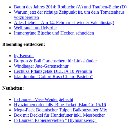
Baum des Jahres 2014: Rotbuche (A) und Trauben-Eiche (D)
Warum jetzt der richtige Zeitpunkt ist, um dein Tomatenhaus
vorzubereiten
Alles Liebe! – Am 14. Februar ist wieder Valentinstag!
Weihrauch und Myrrhe
Immergrüne Büsche und Hecken schneiden
Bloomling entdecken:
by Benson
Burgon & Ball Gartenschere für Linkshänder
Windhager Jute-Gartenschnur
Lechuza Pflanzgefäß DELTA 10 Premium
Islandmohn "Colibri Rosa Chiaro Pastello"
Neuheiten:
Ib Laursen Vase Weidengeflecht
Hyazinthen orientalis, Blue Jacket, Blau Gr. 15/16
Mega-Pack Botanischer Tulpen Balkonzauber Mix
Box mit Deckel für Hundefutter inkl. Messbecher
Ib Laursen Papierservietten "Thymianzweig"