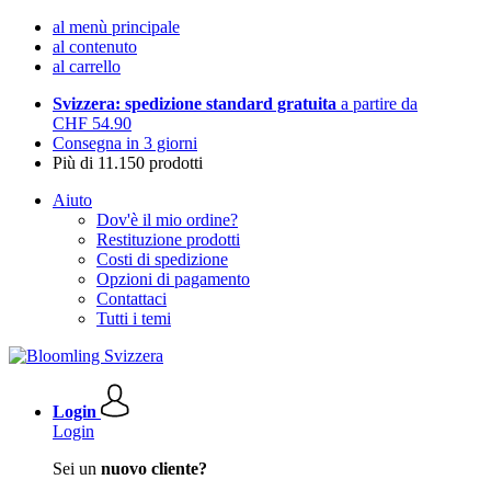
al menù principale
al contenuto
al carrello
Svizzera: spedizione standard gratuita
a partire da
CHF 54.90
Consegna in 3 giorni
Più di 11.150 prodotti
Aiuto
Dov'è il mio ordine?
Restituzione prodotti
Costi di spedizione
Opzioni di pagamento
Contattaci
Tutti i temi
Login
Login
Sei un
nuovo cliente?