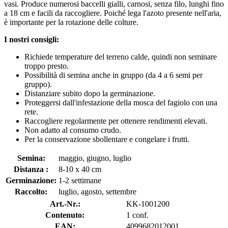
vasi. Produce numerosi baccelli gialli, carnosi, senza filo, lunghi fino
a 18 cm e facili da raccogliere. Poiché lega l'azoto presente nell'aria,
è importante per la rotazione delle colture.
I nostri consigli:
Richiede temperature del terreno calde, quindi non seminare
troppo presto.
Possibilità di semina anche in gruppo (da 4 a 6 semi per
gruppo).
Distanziare subito dopo la germinazione.
Proteggersi dall'infestazione della mosca del fagiolo con una
rete.
Raccogliere regolarmente per ottenere rendimenti elevati.
Non adatto al consumo crudo.
Per la conservazione sbollentare e congelare i frutti.
Semina:
maggio, giugno, luglio
Distanza :
8-10 x 40 cm
Germinazione:
1-2 settimane
Raccolto:
luglio, agosto, settembre
Art.-Nr.:
KK-1001200
Contenuto:
1 conf.
EAN:
4099682012001