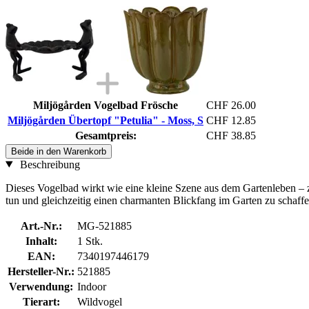
Miljögården Vogelbad Frösche
CHF 26.00
Miljögården Übertopf "Petulia" - Moss, S
CHF 12.85
Gesamtpreis:
CHF 38.85
Beide in den Warenkorb
Beschreibung
Dieses Vogelbad wirkt wie eine kleine Szene aus dem Gartenleben – z
tun und gleichzeitig einen charmanten Blickfang im Garten zu schaffe
Art.-Nr.:
MG-521885
Inhalt:
1 Stk.
EAN:
7340197446179
Hersteller-Nr.:
521885
Verwendung:
Indoor
Tierart:
Wildvogel