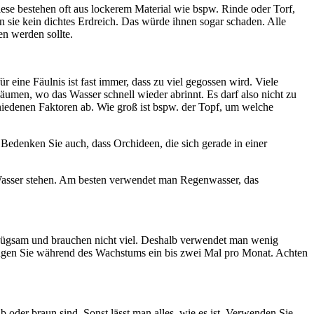
iese bestehen oft aus lockerem Material wie bspw. Rinde oder Torf,
n sie kein dichtes Erdreich. Das würde ihnen sogar schaden. Alle
en werden sollte.
r eine Fäulnis ist fast immer, dass zu viel gegossen wird. Viele
men, wo das Wasser schnell wieder abrinnt. Es darf also nicht zu
iedenen Faktoren ab. Wie groß ist bspw. der Topf, um welche
Bedenken Sie auch, dass Orchideen, die sich gerade in einer
Wasser stehen. Am besten verwendet man Regenwasser, das
enügsam und brauchen nicht viel. Deshalb verwendet man wenig
Düngen Sie während des Wachstums ein bis zwei Mal pro Monat. Achten
lb oder braun sind. Sonst lässt man alles, wie es ist. Verwenden Sie