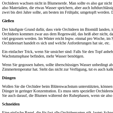
Orchideen wachsen nicht in Blumenerde. Man sollte es also gar nicht 
also Materialien, die etwas Wasser speichern, aber auch luftdurchläs
zwei bis drei Jahre sollte, am besten im Frühjahr, umgetopft werden.
Gießen
Der häufigste Grund dafür, dass viele Orchideen im Biomüll landen, ist
Orchideen kommen zwar aus dem Regenwald, das heiß aber nicht, dass
viel gegossen werden. Im Winter reicht bspw. einmal pro Woche, im 
Orchideenart handelt es sich und welche Anforderungen hat sie, etc.
Ein einfacher Trick, wenn Sie unsicher sind: Falls Sie den Topf anh
Wachstumsphase befinden, mehr Wasser benötigen.
Wenn Sie gegossen haben, sollte überschüssiges Wasser unbedingt a
Zimmertemperatur hat. Steht das nicht zur Verfügung, tut es auch ka
Düngen
Wollen Sie die Orchidee beim Blütenwachstum unterstützten, können
Dünger in geringer Konzentration. Es muss stets spezieller Orchide
Sie auch darauf, die Blumen während der Ruhephasen, wenn sie also 
Schneiden
Eine einfache Regel, die für fast alle Orchideenarten gilt, lautet: Sch