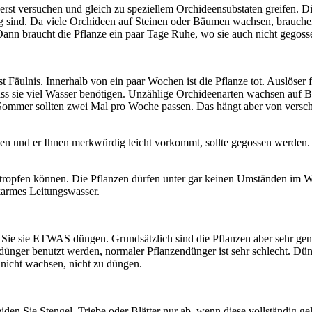
erst versuchen und gleich zu speziellem Orchideensubstaten greifen. D
sig sind. Da viele Orchideen auf Steinen oder Bäumen wachsen, brauche
 Dann braucht die Pflanze ein paar Tage Ruhe, wo sie auch nicht gegoss
 Fäulnis. Innerhalb von ein paar Wochen ist die Pflanze tot. Auslöser fü
 sie viel Wasser benötigen. Unzählige Orchideenarten wachsen auf Bäu
Sommer sollten zwei Mal pro Woche passen. Das hängt aber von versch
eben und er Ihnen merkwürdig leicht vorkommt, sollte gegossen werden. 
btropfen können. Die Pflanzen dürfen unter gar keinen Umständen im 
lkarmes Leitungswasser.
 Sie sie ETWAS düngen. Grundsätzlich sind die Pflanzen aber sehr g
endünger benutzt werden, normaler Pflanzendünger ist sehr schlecht. 
nicht wachsen, nicht zu düngen.
neiden Sie Stengel, Triebe oder Blätter nur ab, wenn diese vollständig ge