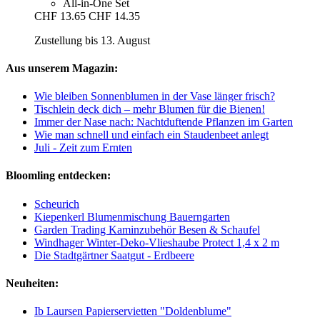
All-in-One Set
CHF 13.65
CHF 14.35
Zustellung bis 13. August
Aus unserem Magazin:
Wie bleiben Sonnenblumen in der Vase länger frisch?
Tischlein deck dich – mehr Blumen für die Bienen!
Immer der Nase nach: Nachtduftende Pflanzen im Garten
Wie man schnell und einfach ein Staudenbeet anlegt
Juli - Zeit zum Ernten
Bloomling entdecken:
Scheurich
Kiepenkerl Blumenmischung Bauerngarten
Garden Trading Kaminzubehör Besen & Schaufel
Windhager Winter-Deko-Vlieshaube Protect 1,4 x 2 m
Die Stadtgärtner Saatgut - Erdbeere
Neuheiten:
Ib Laursen Papierservietten "Doldenblume"