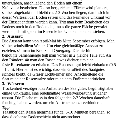
untergraben, anschließend den Boden mit einem
Kultivator bearbeiten. Die so hergerichtete Fläche wird planiert,
sauber abgeharkt und bleibt ca. 2-3 Wochen liegen, damit sich in
dieser Wartezeit der Boden setzen und das keimende Unkraut vor
der Einsaat entfernt werden kann. Tritt man beim Bearbeiten des
Bodens noch in den Boden ein, muss die ganze Fläche gewalzt
werden, damit später im Rasen keine Unebenheiten entstehen.
2. Aussaat:
Die Aussaat kann von April/Mai bis Mitte September erfolgen. Man
sät bei windstillem Wetter. Um eine gleichmäßige Aussaat zu
erzielen, sät man im Kreuzund Quergang. Die hierfür
benötigte Samenmenge teilt man vorher in 2 gleiche Teile auf. An
den Rändern sät man den Rasen etwas dichter, um eine
feste Rasenkante zu erhalten. Das Rasensaatgut leicht einharken (0,5
- 1 cm). Hierbei ist es wichtig, dass ein Großteil des Saatgutes
sichtbar bleibt, da Gräser Lichtkeimer sind. Anschließend die
Saat mit einer Rasenwalze oder mit einem Fußbrett andrücken.
3. Wässern:
Trockenheit verzögert das Auflaufen des Saatgutes, begünstigt aber
einige Unkräuter, eine regelmäßige Wasserversorgung ist daher
ratsam. Die Fläche muss in den folgenden 2-3 Wochen dauerhaft
feucht gehalten werden, um ein Austrocknen zu verhindern.
Tipp:
Tagsüber den Rasen mehrmals für ca. 5-10 Minuten beregnen, so
dass dieoberste Bodenschicht nicht austrocknet.