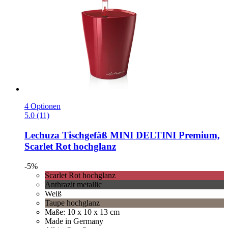
4 Optionen
5.0 (11)
Lechuza
Tischgefäß MINI DELTINI Premium,
Scarlet Rot hochglanz
-5%
Scarlet Rot hochglanz
Anthrazit metallic
Weiß
Taupe hochglanz
Maße: 10 x 10 x 13 cm
Made in Germany