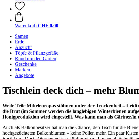
Warenkorb
CHF 0.00
Samen
Erde
Anzucht
Töpfe & Pflanzgefäße
Rund um den Garten
Geschenke
Marken
Angebote
Tischlein deck dich – mehr Blum
Weite Teile Mitteleuropas stöhnen unter der Trockenheit – Leidtr
die Brut (
im Sommer werden die langlebigen Winterbienen aufgezog
Honigproduktion wird eingestellt. Was kann man als Gärtner/in 
Auch als Balkonbesitzer hat man die Chance, den Tisch für die Biene
hochgezüchteten Balkonblumen – keine Pollen mehr. Ein paar Kisten
Basilikum, Dost, Zitronenmelisse, Pfefferminze, Lavendel, Schnittlauc