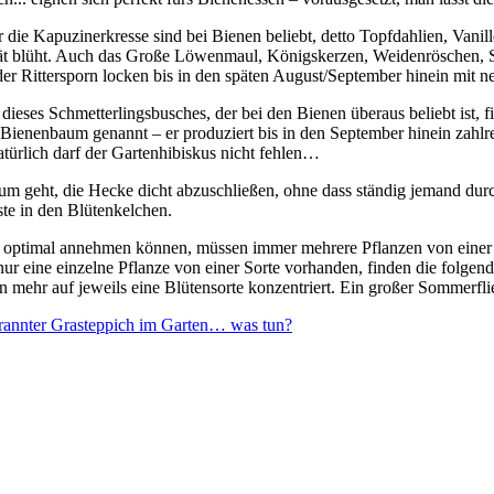
r die Kapuzinerkresse sind bei Bienen beliebt, detto Topfdahlien, Van
spät blüht. Auch das Große Löwenmaul, Königskerzen, Weidenröschen, Sc
r Rittersporn locken bis in den späten August/September hinein mit ne
ieses Schmetterlingsbusches, der bei den Bienen überaus beliebt ist, fin
enenbaum genannt – er produziert bis in den September hinein zahlrei
türlich darf der Gartenhibiskus nicht fehlen…
 geht, die Hecke dicht abzuschließen, ohne dass ständig jemand durch
te in den Blütenkelchen.
ch optimal annehmen können, müssen immer mehrere Pflanzen von einer S
 nur eine einzelne Pflanze von einer Sorte vorhanden, finden die folg
ehr auf jeweils eine Blütensorte konzentriert. Ein großer Sommerflied
rannter Grasteppich im Garten… was tun?