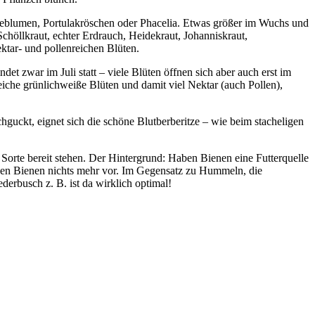
illeblumen, Portulakröschen oder Phacelia. Etwas größer im Wuchs und
höllkraut, echter Erdrauch, Heidekraut, Johanniskraut,
ktar- und pollenreichen Blüten.
det zwar im Juli statt – viele Blüten öffnen sich aber auch erst im
che grünlichweiße Blüten und damit viel Nektar (auch Pollen),
guckt, eignet sich die schöne Blutberberitze – wie beim stacheligen
orte bereit stehen. Der Hintergrund: Haben Bienen eine Futterquelle
enden Bienen nichts mehr vor. Im Gegensatz zu Hummeln, die
erbusch z. B. ist da wirklich optimal!