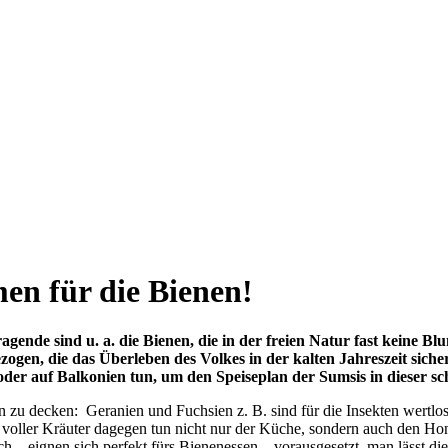
en für die Bienen!
agende sind u. a. die Bienen, die in der freien Natur fast keine B
en, die das Überleben des Volkes in der kalten Jahreszeit sicher
oder auf Balkonien tun, um den Speiseplan der Sumsis in dieser 
n zu decken: Geranien und Fuchsien z. B. sind für die Insekten wertlo
 voller Kräuter dagegen tun nicht nur der Küche, sondern auch den H
h... eignen sich perfekt fürs Bienenessen – vorausgesetzt, man lässt di