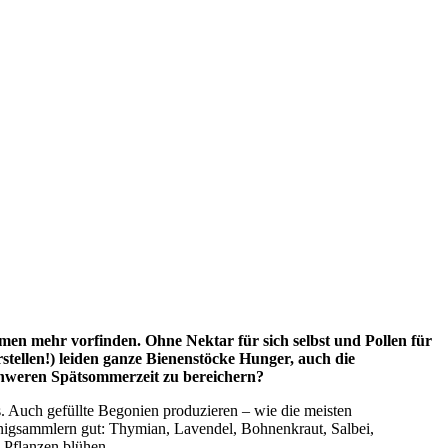
lumen mehr vorfinden. Ohne Nektar für sich selbst und Pollen für
stellen!) leiden ganze Bienenstöcke Hunger, auch die
schweren Spätsommerzeit zu bereichern?
s. Auch gefüllte Begonien produzieren – wie die meisten
onigsammlern gut: Thymian, Lavendel, Bohnenkraut, Salbei,
e Pflanzen blühen.