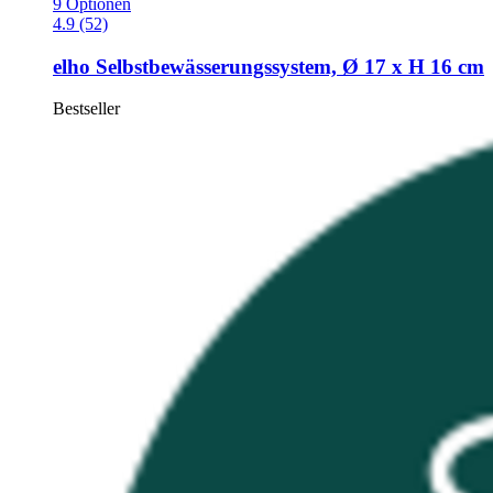
9 Optionen
4.9 (52)
elho
Selbstbewässerungssystem, Ø 17 x H 16 cm
Bestseller