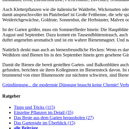
Auch Kletterpflanzen wie die italienische Waldrebe, Wickenarten ode
damit anspruchsvoller im Platzbedarf ist Große Fetthenne, die sehr 
Weiderichgewächse, Goldrute, Sonnenhut, die Herbstaster, Malven ode
Ist der Garten größer, muss ein Sommerflieder hinein: Die Hauptblüte d
August und September. Dazu kommt ein Tausendblütenstrauch, auch Bi
duftet angenehm aromatisch und ist ein wahrer Bienenmagnet. Und na
Natürlich denkt man auch an bienenfreundliche Hecken: Wenn es darum
Weißdorn sind Bienen bis in den September hinein gern gesehene Gäs
Damit die Bienen die bereit gestellten Garten- und Balkonblüten au
gefunden, berichten sie ihren Kolleginnen im Bienenstock davon. Ist
brummend von einer Blumensorte zur nächsten schwirren, sind Bienen m
Gründüngung... die modernste Düngung braucht keine Chemie!
Verb
Ratgeber
Tipps und Tricks
(115)
Einzelne Pflanzen im Detail
(35)
Das Beste aus dem Garten herausholen
(27)
Das Gartenjahr im Überblick
(15)
alle Beiträge