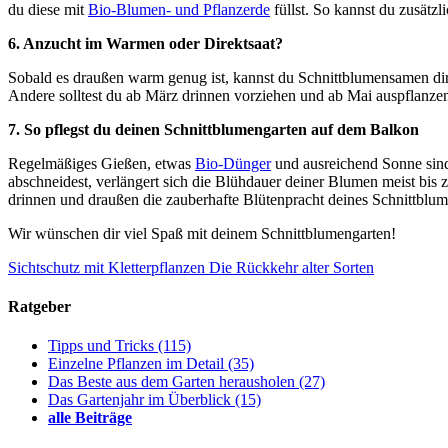
du diese mit
Bio-Blumen- und Pflanzerde
füllst. So kannst du zusätz
6. Anzucht im Warmen oder Direktsaat?
Sobald es draußen warm genug ist, kannst du Schnittblumensamen dir
Andere solltest du ab März drinnen vorziehen und ab Mai auspflanze
7. So pflegst du deinen Schnittblumengarten auf dem Balkon
Regelmäßiges Gießen, etwas
Bio-Dünger
und ausreichend Sonne sind
abschneidest, verlängert sich die Blühdauer deiner Blumen meist bis
drinnen und draußen die zauberhafte Blütenpracht deines Schnittblu
Wir wünschen dir viel Spaß mit deinem Schnittblumengarten!
Sichtschutz mit Kletterpflanzen
Die Rückkehr alter Sorten
Ratgeber
Tipps und Tricks
(115)
Einzelne Pflanzen im Detail
(35)
Das Beste aus dem Garten herausholen
(27)
Das Gartenjahr im Überblick
(15)
alle Beiträge