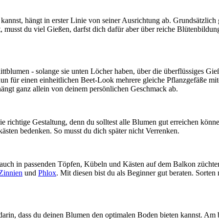
nnst, hängt in erster Linie von seiner Ausrichtung ab. Grundsätzlich gi
 musst du viel Gießen, darfst dich dafür aber über reiche Blütenbildu
ittblumen - solange sie unten Löcher haben, über die überflüssiges Gi
 nun für einen einheitlichen Beet-Look mehrere gleiche Pflanzgefäße mi
ängt ganz allein von deinem persönlichen Geschmack ab.
e richtige Gestaltung, denn du solltest alle Blumen gut erreichen könn
kästen bedenken. So musst du dich später nicht Verrenken.
 auch in passenden Töpfen, Kübeln und Kästen auf dem Balkon züchten. 
Zinnien
und
Phlox
. Mit diesen bist du als Beginner gut beraten. Sorten
 darin, dass du deinen Blumen den optimalen Boden bieten kannst. Am 