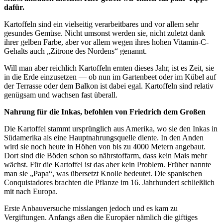
dafür.
Kartoffeln sind ein vielseitig verarbeitbares und vor allem sehr
gesundes Gemüse. Nicht umsonst werden sie, nicht zuletzt dank
ihrer gelben Farbe, aber vor allem wegen ihres hohen Vitamin-C-
Gehalts auch „Zitrone des Nordens“ genannt.
Will man aber reichlich Kartoffeln ernten dieses Jahr, ist es Zeit, sie
in die Erde einzusetzen — ob nun im Gartenbeet oder im Kübel auf
der Terrasse oder dem Balkon ist dabei egal. Kartoffeln sind relativ
genügsam und wachsen fast überall.
Nahrung für die Inkas, befohlen von Friedrich dem Großen
Die Kartoffel stammt ursprünglich aus Amerika, wo sie den Inkas in
Südamerika als eine Hauptnahrungsquelle diente. In den Anden
wird sie noch heute in Höhen von bis zu 4000 Metern angebaut.
Dort sind die Böden schon so nährstoffarm, dass kein Mais mehr
wächst. Für die Kartoffel ist das aber kein Problem. Früher nannte
man sie „Papa“, was übersetzt Knolle bedeutet. Die spanischen
Conquistadores brachten die Pflanze im 16. Jahrhundert schließlich
mit nach Europa.
Erste Anbauversuche misslangen jedoch und es kam zu
Vergiftungen. Anfangs aßen die Europäer nämlich die giftiges