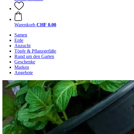
Warenkorb
CHF 0.00
Samen
Erde
Anzucht
Töpfe & Pflanzgefäße
Rund um den Garten
Geschenke
Marken
Angebote