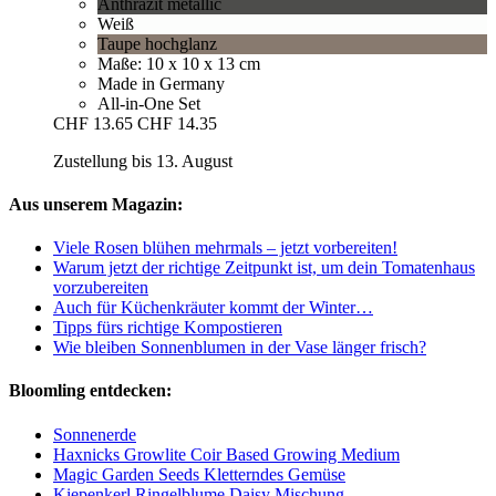
Anthrazit metallic
Weiß
Taupe hochglanz
Maße: 10 x 10 x 13 cm
Made in Germany
All-in-One Set
CHF 13.65
CHF 14.35
Zustellung bis 13. August
Aus unserem Magazin:
Viele Rosen blühen mehrmals – jetzt vorbereiten!
Warum jetzt der richtige Zeitpunkt ist, um dein Tomatenhaus
vorzubereiten
Auch für Küchenkräuter kommt der Winter…
Tipps fürs richtige Kompostieren
Wie bleiben Sonnenblumen in der Vase länger frisch?
Bloomling entdecken:
Sonnenerde
Haxnicks Growlite Coir Based Growing Medium
Magic Garden Seeds Kletterndes Gemüse
Kiepenkerl Ringelblume Daisy Mischung