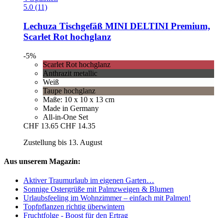
5.0 (11)
Lechuza
Tischgefäß MINI DELTINI Premium,
Scarlet Rot hochglanz
-5%
Scarlet Rot hochglanz
Anthrazit metallic
Weiß
Taupe hochglanz
Maße: 10 x 10 x 13 cm
Made in Germany
All-in-One Set
CHF 13.65
CHF 14.35
Zustellung bis 13. August
Aus unserem Magazin:
Aktiver Traumurlaub im eigenen Garten…
Sonnige Ostergrüße mit Palmzweigen & Blumen
Urlaubsfeeling im Wohnzimmer – einfach mit Palmen!
Topfpflanzen richtig überwintern
Fruchtfolge - Boost für den Ertrag