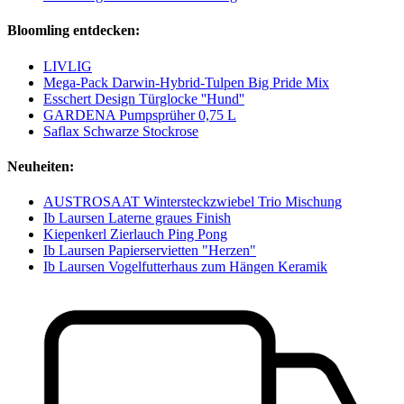
Bloomling entdecken:
LIVLIG
Mega-Pack Darwin-Hybrid-Tulpen Big Pride Mix
Esschert Design Türglocke ''Hund''
GARDENA Pumpsprüher 0,75 L
Saflax Schwarze Stockrose
Neuheiten:
AUSTROSAAT Wintersteckzwiebel Trio Mischung
Ib Laursen Laterne graues Finish
Kiepenkerl Zierlauch Ping Pong
Ib Laursen Papierservietten "Herzen"
Ib Laursen Vogelfutterhaus zum Hängen Keramik