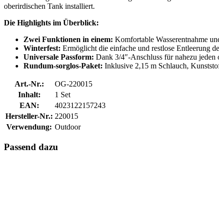
oberirdischen Tank installiert.
Die Highlights im Überblick:
Zwei Funktionen in einem:
Komfortable Wasserentnahme und 
Winterfest:
Ermöglicht die einfache und restlose Entleerung d
Universale Passform:
Dank 3/4″-Anschluss für nahezu jeden 
Rundum-sorglos-Paket:
Inklusive 2,15 m Schlauch, Kunststo
Art.-Nr.:
OG-220015
Inhalt:
1 Set
EAN:
4023122157243
Hersteller-Nr.:
220015
Verwendung:
Outdoor
Passend dazu