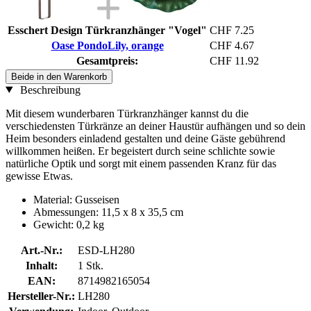
Esschert Design Türkranzhänger "Vogel"
CHF 7.25
Oase PondoLily, orange
CHF 4.67
Gesamtpreis:
CHF 11.92
Beide in den Warenkorb
Beschreibung
Mit diesem wunderbaren Türkranzhänger kannst du die
verschiedensten Türkränze an deiner Haustür aufhängen und so dein
Heim besonders einladend gestalten und deine Gäste gebührend
willkommen heißen. Er begeistert durch seine schlichte sowie
natürliche Optik und sorgt mit einem passenden Kranz für das
gewisse Etwas.
Material: Gusseisen
Abmessungen: 11,5 x 8 x 35,5 cm
Gewicht: 0,2 kg
Art.-Nr.:
ESD-LH280
Inhalt:
1 Stk.
EAN:
8714982165054
Hersteller-Nr.:
LH280