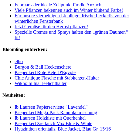
Februar - der ideale Zeitpunkt für die Anzucht
Viele Pflanzen bekennen auch im Winter blühend Farbe!
Für unsere vierbeinigen Lieblinge: frische Leckerlis von der
winterlichen Fensterbank
Jetzt Gemüse für den Herbst pflanzen!
Spezielle Cremes und Sprays halten den „grünen Daumen“
fit!
Bloomling entdecken:
elho
Burgon & Ball Heckenschere
Kiepenkerl Rote Bete D'Egypte
Chic Antique Flasche mit Stabkerzen-Halter
Wikholm Ina Teelichthalter
Neuheiten:
Ib Laursen Papierserviette "Lavendel"
Kiepenkerl Mega-Pack Ranunkelmischung
Ib Laursen Holzkiste mit Querhenkel
Kiepenkerl Zierlauch Mix Blue & White
Hyazinthen orientalis, Blue Jacket, Blau Gr. 15/16