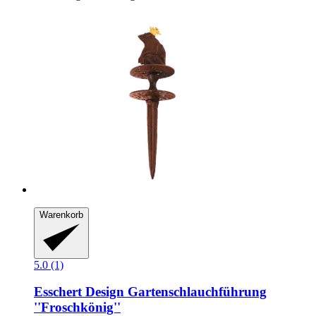
Warenkorb
5.0 (1)
Esschert Design
Gartenschlauchführung
''Froschkönig''