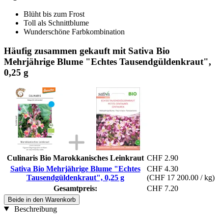
Blüht bis zum Frost
Toll als Schnittblume
Wunderschöne Farbkombination
Häufig zusammen gekauft mit Sativa Bio
Mehrjährige Blume "Echtes Tausendgüldenkraut",
0,25 g
Culinaris Bio Marokkanisches Leinkraut
CHF 2.90
Sativa Bio Mehrjährige Blume "Echtes
CHF 4.30
Tausendgüldenkraut", 0,25 g
(CHF 17 200.00 / kg)
Gesamtpreis:
CHF 7.20
Beide in den Warenkorb
Beschreibung