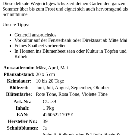
Diese delikate Wegerichgewächs ziert deinen Garten den ganzen
Sommer über bis zum Frost und eignet sich auch hervorragend als
Schnittblume.
Unsere Tipps:
Generell anspruchslos
Vorkultur auf der Fensterbank oder Direktsaat ab Mitte Mai
Feines Saatbeet vorbereiten
In Horsten ins Blumenbeet säen oder Kultur in Töpfen und
Kübeln
Aussaattermin:
März, April, Mai
Pflanzabstand:
20 x 5 cm
Keimdauer:
10 bis 20 Tage
Blütezeit:
Juni, Juli, August, September, Oktober
Blütenfarbe:
Rote Töne, Rosa Töne, Violette Töne
Art.-Nr.:
CU-39
Inhalt:
1 Pkg
EAN:
4260522170391
Hersteller-Nr.:
39
Schnittblumen:
Ja
Schnitt, Balkonkasten & Töpfe, Beete &