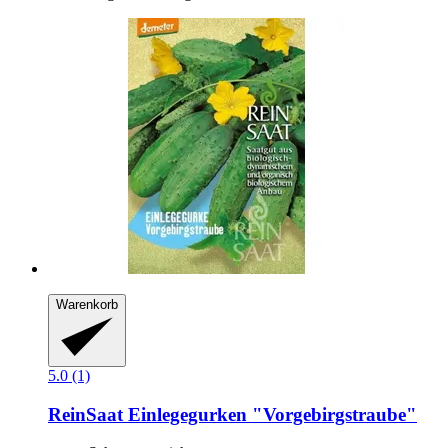
Warenkorb
5.0 (1)
ReinSaat
Einlegegurken "Vorgebirgstraube"