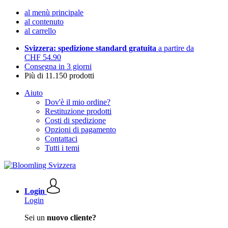
al menù principale
al contenuto
al carrello
Svizzera: spedizione standard gratuita
a partire da
CHF 54.90
Consegna in 3 giorni
Più di 11.150 prodotti
Aiuto
Dov'è il mio ordine?
Restituzione prodotti
Costi di spedizione
Opzioni di pagamento
Contattaci
Tutti i temi
Login
Login
Sei un
nuovo cliente?