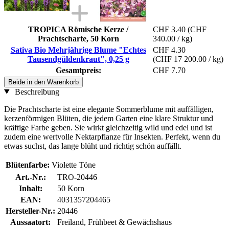
TROPICA Römische Kerze /
CHF 3.40
(CHF
Prachtscharte, 50 Korn
340.00 / kg)
Sativa Bio Mehrjährige Blume "Echtes
CHF 4.30
Tausendgüldenkraut", 0,25 g
(CHF 17 200.00 / kg)
Gesamtpreis:
CHF 7.70
Beide in den Warenkorb
Beschreibung
Die Prachtscharte ist eine elegante Sommerblume mit auffälligen,
kerzenförmigen Blüten, die jedem Garten eine klare Struktur und
kräftige Farbe geben. Sie wirkt gleichzeitig wild und edel und ist
zudem eine wertvolle Nektarpflanze für Insekten. Perfekt, wenn du
etwas suchst, das lange blüht und richtig schön auffällt.
Blütenfarbe:
Violette Töne
Art.-Nr.:
TRO-20446
Inhalt:
50 Korn
EAN:
4031357204465
Hersteller-Nr.:
20446
Aussaatort:
Freiland, Frühbeet & Gewächshaus