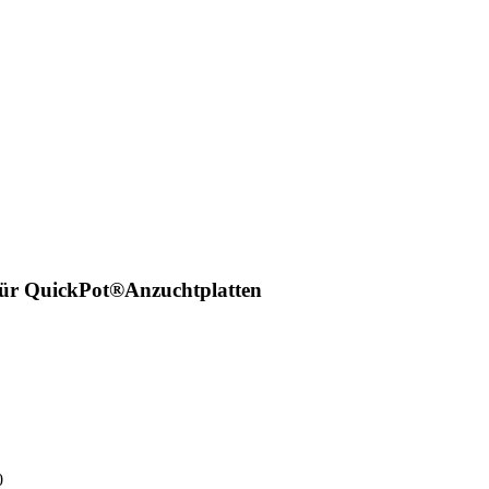
für QuickPot®Anzuchtplatten
0