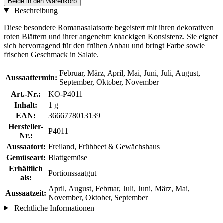
Beide in den Warenkorb
Beschreibung
Diese besondere Romanasalatsorte begeistert mit ihren dekorativen
roten Blättern und ihrer angenehm knackigen Konsistenz. Sie eignet
sich hervorragend für den frühen Anbau und bringt Farbe sowie
frischen Geschmack in Salate.
Februar, März, April, Mai, Juni, Juli, August,
Aussaattermin:
September, Oktober, November
Art.-Nr.:
KO-P4011
Inhalt:
1 g
EAN:
3666778013139
Hersteller-
P4011
Nr.:
Aussaatort:
Freiland, Frühbeet & Gewächshaus
Gemüseart:
Blattgemüse
Erhältlich
Portionssaatgut
als:
April, August, Februar, Juli, Juni, März, Mai,
Aussaatzeit:
November, Oktober, September
Rechtliche Informationen