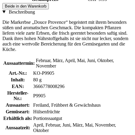
Beide in den Warenkorb
Beschreibung
Die Markerbse „Douce Provence“ begeistert mit ihrem besonders
süßen und aromatischen Geschmack. Die kompakten Pflanzen
liefern viele zarte Erbsen, die frisch geerntet besonders saftig sind.
Dank ihres hohen Nährstoffgehalts ist sie nicht nur lecker, sondern
auch eine wertvolle Bereicherung für den Gemüsegarten und die
Küche.
Februar, März, April, Mai, Juni, Oktober,
Aussaattermin:
November
Art.-Nr.:
KO-P9905
Inhalt:
80 g
EAN:
3666778008296
Hersteller-
P9905
Nr.:
Aussaatort:
Freiland, Frühbeet & Gewächshaus
Gemüseart:
Hülsenfrüchte
Erhältlich als:
Portionssaatgut
April, Februar, Juni, März, Mai, November,
Aussaatzeit:
Oktober