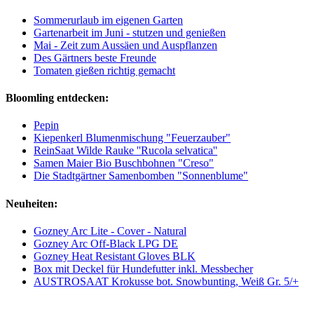
Sommerurlaub im eigenen Garten
Gartenarbeit im Juni - stutzen und genießen
Mai - Zeit zum Aussäen und Auspflanzen
Des Gärtners beste Freunde
Tomaten gießen richtig gemacht
Bloomling entdecken:
Pepin
Kiepenkerl Blumenmischung "Feuerzauber"
ReinSaat Wilde Rauke ''Rucola selvatica''
Samen Maier Bio Buschbohnen "Creso"
Die Stadtgärtner Samenbomben "Sonnenblume"
Neuheiten:
Gozney Arc Lite - Cover - Natural
Gozney Arc Off-Black LPG DE
Gozney Heat Resistant Gloves BLK
Box mit Deckel für Hundefutter inkl. Messbecher
AUSTROSAAT Krokusse bot. Snowbunting, Weiß Gr. 5/+