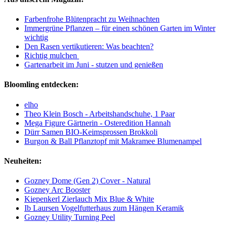
Farbenfrohe Blütenpracht zu Weihnachten
Immergrüne Pflanzen – für einen schönen Garten im Winter
wichtig
Den Rasen vertikutieren: Was beachten?
Richtig mulchen
Gartenarbeit im Juni - stutzen und genießen
Bloomling entdecken:
elho
Theo Klein Bosch - Arbeitshandschuhe, 1 Paar
Mega Figure Gärtnerin - Osteredition Hannah
Dürr Samen BIO-Keimsprossen Brokkoli
Burgon & Ball Pflanztopf mit Makramee Blumenampel
Neuheiten:
Gozney Dome (Gen 2) Cover - Natural
Gozney Arc Booster
Kiepenkerl Zierlauch Mix Blue & White
Ib Laursen Vogelfutterhaus zum Hängen Keramik
Gozney Utility Turning Peel