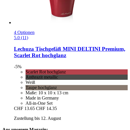
4 Optionen
5.0 (11)
Lechuza
Tischgefäß MINI DELTINI Premium,
Scarlet Rot hochglanz
-5%
Scarlet Rot hochglanz
Anthrazit metallic
Weiß
Taupe hochglanz
Maße: 10 x 10 x 13 cm
Made in Germany
All-in-One Set
CHF 13.65
CHF 14.35
Zustellung bis 12. August
Aus unserem Magazin: