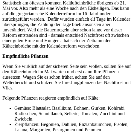
Statistisch am öftesten kommen Kaltlufteinbrüche übrigens ab 21.
Mai vor. Also mehr als eine Woche nach den Eisheiligen. Das kann
auf die gregorianische Kalenderreform im 16. Jahrhundert
zurückgeführt werden. Dafür wurden einfach elf Tage im Kalender
übersprungen, die Zählung der Tage blieb ansonsten aber
unverändert. Weil die Bauernregeln aber schon lange vor dieser
Reform entstanden sind - damals entschied Nachtfrost oft zwischen
einer guten Ernte und Hunger - hat sich der Zeitraum der
Kälteeinbrüche mit der Kalenderreform verschoben.
Empfindliche Pflanzen
Wenn Sie wirklich auf der sicheren Seite sein wollen, sollten Sie auf
den Kälteeinbruch im Mai warten und erst dann Ihre Pflanzen
aussetzen. Wagen Sie es schon früher, achten Sie auf den
Wetterbericht und schützen Sie Ihre Jungpflanzen bei Nachtfrost mit
Vlies.
Folgende Pflanzen reagieren empfindlich auf Kälte:
Gemüse: Blattsalat, Basilikum, Bohnen, Gurken, Kohlrabi,
Radieschen, Schnittlauch, Sellerie, Tomaten, Zucchini und
Zwiebeln.
Zierpflanzen: Begonien, Dahlien, Enzianbäumchen, Fisolen,
Latana, Margariten, Pelargonien und Petunien.