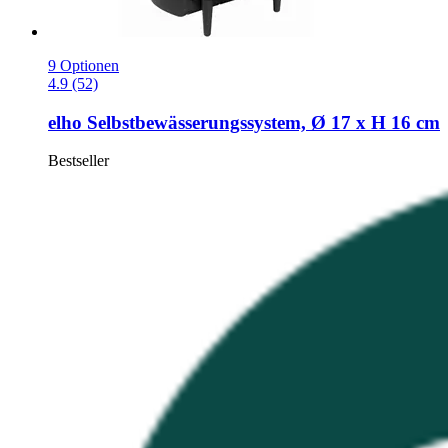
9 Optionen
4.9 (52)
elho
Selbstbewässerungssystem, Ø 17 x H 16 cm
Bestseller