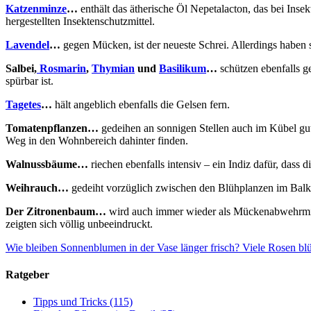
Katzenminze
…
enthält das ätherische Öl Nepetalacton, das bei Inse
hergestellten Insektenschutzmittel.
Lavendel
…
gegen Mücken, ist der neueste Schrei. Allerdings habe
Salbei,
Rosmarin
,
Thymian
und
Basilikum
…
schützen ebenfalls g
spürbar ist.
Tagetes
…
hält angeblich ebenfalls die Gelsen fern.
Tomatenpflanzen…
gedeihen an sonnigen Stellen auch im Kübel gut 
Weg in den Wohnbereich dahinter finden.
Walnussbäume…
riechen ebenfalls intensiv – ein Indiz dafür, dass
Weihrauch…
gedeiht vorzüglich zwischen den Blühplanzen im Balko
Der Zitronenbaum…
wird auch immer wieder als Mückenabwehrmitt
zeigten sich völlig unbeeindruckt.
Wie bleiben Sonnenblumen in der Vase länger frisch?
Viele Rosen blü
Ratgeber
Tipps und Tricks
(115)