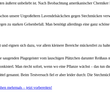
kten äußerst unbeliebt ist. Nach Beobachtung amerikanischer Chemiker 
n schon unsere Urgroßeltern Lavendelsäckchen gegen Stechmücken verw
egen zu starken Gelsenbefall. Man benötigt allerdings eine ganz schön
und eignen sich dazu, vor allem kleinere Bereiche mückenfrei zu halte
 die saugenden Plagegeister vom lauschigen Plätzchen darunter Reißaus n
nkisterl. Man riecht sofort, wenn wo eine Pflanze wächst – das tun d
el genannt. Beim Testversuch fiel er aber leider durch: Die Stechmü
hen mehrmals – jetzt vorbereiten!