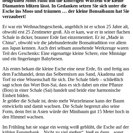
hellgrünen Moos rund um die knorrigen Wurzeln wie kleine
Diamanten blitzen lässt. In Gedanken setzen Sie sich unter die
Esche ins Moos und träumen … der kleine Bonsaibaum hat Sie
verzaubert!
Er war ein Weihnachtsgeschenk, angeblich ist er schon 25 Jahre alt,
obwohl erst 25 Zentimeter groß. Als er kam, war er in seiner flachen
Schale in dicker, brauner Erde fast einzementiert. Er ist „Made in
China“, obwohl wir die jahrhundertealte Bonsaitradition vor allem
aus Japan kennen. Auch drei seltsam aussehende Werkzeuge waren
Teil des Geschenks: Eine eigenartige kleine Schere, eine Minisäge
und ein fingerlanger Babybesen.
Als erstes bekam die kleine Esche eine neue Erde, fix und fertig aus
dem Fachhandel, denn das Selbermixen aus Sand, Akadema und
Torf ist eine Wissenschaft für sich. Die Schale blieb – schließlich
sagt schon das Wort Bon-Sai, dass es sich dabei um eine Pflanze
(Bon) in einer Schale (Sai) handelt und beide eine harmonische
Einheit bilden.
Je größer die Schale ist, desto mehr Wurzelmasse kann der Baum
entwickeln und damit wachsen. Die Schale begrenzt also seine
Form, denn frei in Asien würde der Minibaum gut 15 Meter hoch in
den Himmel wachsen.
Im Frühling hat sie sogar ein wenig weiß geblüht, die Esche auf der
kühlen Fensterbank. „Nicht zu viel gießen“, hieß es dann, „sonst