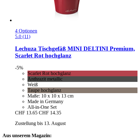
4 Optionen
5.0 (11)
Lechuza
Tischgefäß MINI DELTINI Premium,
Scarlet Rot hochglanz
-5%
Scarlet Rot hochglanz
Anthrazit metallic
Weiß
Taupe hochglanz
Maße: 10 x 10 x 13 cm
Made in Germany
All-in-One Set
CHF 13.65
CHF 14.35
Zustellung bis 13. August
Aus unserem Magazin: