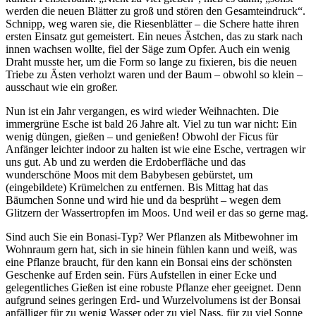
werden die neuen Blätter zu groß und stören den Gesamteindruck“.
Schnipp, weg waren sie, die Riesenblätter – die Schere hatte ihren
ersten Einsatz gut gemeistert. Ein neues Ästchen, das zu stark nach
innen wachsen wollte, fiel der Säge zum Opfer. Auch ein wenig
Draht musste her, um die Form so lange zu fixieren, bis die neuen
Triebe zu Ästen verholzt waren und der Baum – obwohl so klein –
ausschaut wie ein großer.
Nun ist ein Jahr vergangen, es wird wieder Weihnachten. Die
immergrüne Esche ist bald 26 Jahre alt. Viel zu tun war nicht: Ein
wenig düngen, gießen – und genießen! Obwohl der Ficus für
Anfänger leichter indoor zu halten ist wie eine Esche, vertragen wir
uns gut. Ab und zu werden die Erdoberfläche und das
wunderschöne Moos mit dem Babybesen gebürstet, um
(eingebildete) Krümelchen zu entfernen. Bis Mittag hat das
Bäumchen Sonne und wird hie und da besprüht – wegen dem
Glitzern der Wassertropfen im Moos. Und weil er das so gerne mag.
Sind auch Sie ein Bonasi-Typ? Wer Pflanzen als Mitbewohner im
Wohnraum gern hat, sich in sie hinein fühlen kann und weiß, was
eine Pflanze braucht, für den kann ein Bonsai eins der schönsten
Geschenke auf Erden sein. Fürs Aufstellen in einer Ecke und
gelegentliches Gießen ist eine robuste Pflanze eher geeignet. Denn
aufgrund seines geringen Erd- und Wurzelvolumens ist der Bonsai
anfälliger für zu wenig Wasser oder zu viel Nass, für zu viel Sonne