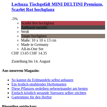
Lechuza
Tischgefäß MINI DELTINI Premium,
Scarlet Rot hochglanz
-5%
Scarlet Rot hochglanz
Anthrazit metallic
Weiß
Taupe hochglanz
Maße: 10 x 10 x 13 cm
Made in Germany
All-in-One Set
CHF 13.65
CHF 14.35
Zustellung bis 14. August
Aus unserem Magazin:
So kannst du Erdmandeln selbst anbauen
Ein festlich-strahlender Herbstgarten
Diese Pflanzen gedeihen nebeneinander am besten
Einfach köstlich gesunde Sprossen selber züchten
Gartentipps für den Herbst
Bloomling entdecken: