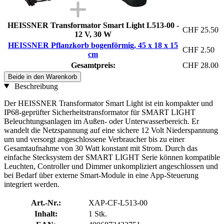
HEISSNER Transformator Smart Light L513-00 -
CHF 25.50
12 V, 30 W
HEISSNER Pflanzkorb bogenförmig, 45 x 18 x 15
CHF 2.50
cm
Gesamtpreis:
CHF 28.00
Beide in den Warenkorb
Beschreibung
Der HEISSNER Transformator Smart Light ist ein kompakter und
IP68-geprüfter Sicherheitstransformator für SMART LIGHT
Beleuchtungsanlagen im Außen- oder Unterwasserbereich. Er
wandelt die Netzspannung auf eine sichere 12 Volt Niederspannung
um und versorgt angeschlossene Verbraucher bis zu einer
Gesamtaufnahme von 30 Watt konstant mit Strom. Durch das
einfache Stecksystem der SMART LIGHT Serie können kompatible
Leuchten, Controller und Dimmer unkompliziert angeschlossen und
bei Bedarf über externe Smart-Module in eine App-Steuerung
integriert werden.
Art.-Nr.:
XAP-CF-L513-00
Inhalt:
1 Stk.