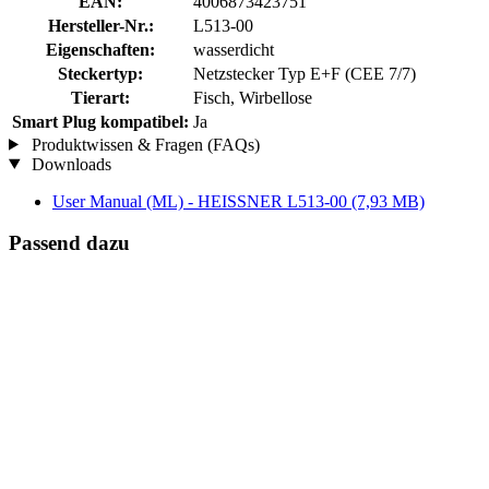
EAN:
4006873423751
Hersteller-Nr.:
L513-00
Eigenschaften:
wasserdicht
Steckertyp:
Netzstecker Typ E+F (CEE 7/7)
Tierart:
Fisch, Wirbellose
Smart Plug kompatibel:
Ja
Produktwissen & Fragen (FAQs)
Downloads
User Manual (ML) - HEISSNER L513-00
(7,93 MB)
Passend dazu