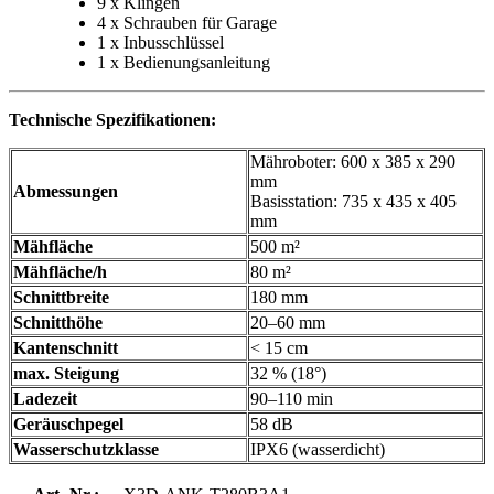
9 x Klingen
4 x Schrauben für Garage
1 x Inbusschlüssel
1 x Bedienungsanleitung
Technische Spezifikationen:
Mähroboter: 600 x 385 x 290
mm
Abmessungen
Basisstation: 735 x 435 x 405
mm
Mähfläche
500 m²
Mähfläche/h
80 m²
Schnittbreite
180 mm
Schnitthöhe
20–60 mm
Kantenschnitt
< 15 cm
max. Steigung
32 % (18°)
Ladezeit
90–110 min
Geräuschpegel
58 dB
Wasserschutzklasse
IPX6 (wasserdicht)