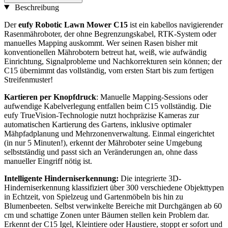
Beschreibung
Der
eufy Robotic Lawn Mower C15
ist ein kabellos navigierender
Rasenmähroboter, der ohne Begrenzungskabel, RTK-System oder
manuelles Mapping auskommt. Wer seinen Rasen bisher mit
konventionellen Mährobotern betreut hat, weiß, wie aufwändig
Einrichtung, Signalprobleme und Nachkorrekturen sein können; der
C15 übernimmt das vollständig, vom ersten Start bis zum fertigen
Streifenmuster!
Kartieren per Knopfdruck
: Manuelle Mapping-Sessions oder
aufwendige Kabelverlegung entfallen beim C15 vollständig. Die
eufy TrueVision-Technologie nutzt hochpräzise Kameras zur
automatischen Kartierung des Gartens, inklusive optimaler
Mähpfadplanung und Mehrzonenverwaltung. Einmal eingerichtet
(in nur 5 Minuten!), erkennt der Mähroboter seine Umgebung
selbstständig und passt sich an Veränderungen an, ohne dass
manueller Eingriff nötig ist.
Intelligente Hinderniserkennung:
Die integrierte 3D-
Hinderniserkennung klassifiziert über 300 verschiedene Objekttypen
in Echtzeit, von Spielzeug und Gartenmöbeln bis hin zu
Blumenbeeten. Selbst verwinkelte Bereiche mit Durchgängen ab 60
cm und schattige Zonen unter Bäumen stellen kein Problem dar.
Erkennt der C15 Igel, Kleintiere oder Haustiere, stoppt er sofort und