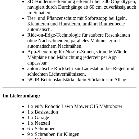
3D-Hinderniserkennung erkennt über 300 Objekttypen,
navigiert durch Durchgänge ab 60 cm, zuverlässig auch
im Schatten,
Tier- und Pflanzenschutz mit Sofortstopp bei Igeln,
Kleintieren und Haustieren, umfährt Blumenbeete
automatisch,
Ride-on-Edge-Technologie für saubere Rasenkanten
ohne Nachschneiden, paralleles Mähmuster mit
automatischem Nachmähen,
App-Steuerung für No-Go-Zonen, virtuelle Wände,
Mähpläne und Mährichtung jederzeit per App
anpassbar,
automatische Rückkehr zur Ladestation bei Regen und
schlechten Lichtverhältnissen,
58 dB Betriebslautstärke, kein Störfaktor im Alltag.
Im Lieferumfang:
1 x eufy Robotic Lawn Mower C15 Mähroboter
1 x Basisstation
1 x Garage
1 x Netzteil
6 x Schrauben
9 x Schrauben für Klingen