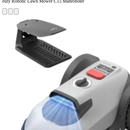
eufy Robotic Lawn Mower C15 Mähroboter