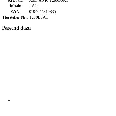
Art.-Nr.:
X3D-ANK-T280B3A1
Inhalt:
1 Stk.
EAN:
0194644319335
Hersteller-Nr.:
T280B3A1
Passend dazu