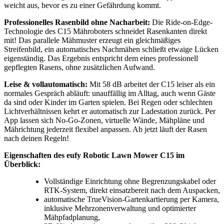
weicht aus, bevor es zu einer Gefährdung kommt.
Professionelles Rasenbild ohne Nacharbeit:
Die Ride-on-Edge-
Technologie des C15 Mähroboters schneidet Rasenkanten direkt
mit! Das parallele Mähmuster erzeugt ein gleichmäßiges
Streifenbild, ein automatisches Nachmähen schließt etwaige Lücken
eigenständig. Das Ergebnis entspricht dem eines professionell
gepflegten Rasens, ohne zusätzlichen Aufwand.
Leise & vollautomatisch:
Mit 58 dB arbeitet der C15 leiser als ein
normales Gespräch abläuft: unauffällig im Alltag, auch wenn Gäste
da sind oder Kinder im Garten spielen. Bei Regen oder schlechten
Lichtverhältnissen kehrt er automatisch zur Ladestation zurück. Per
App lassen sich No-Go-Zonen, virtuelle Wände, Mähpläne und
Mährichtung jederzeit flexibel anpassen. Ab jetzt läuft der Rasen
nach deinen Regeln!
Eigenschaften des eufy Robotic Lawn Mower C15 im
Überblick:
Vollständige Einrichtung ohne Begrenzungskabel oder
RTK-System, direkt einsatzbereit nach dem Auspacken,
automatische TrueVision-Gartenkartierung per Kamera,
inklusive Mehrzonenverwaltung und optimierter
Mähpfadplanung,