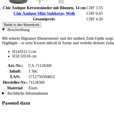
Chic Antique Kerzenständer mit Blumen, 14 cm
CHF 3.55
Chic Antique Mini Stabkerze, Weiß
CHF 0.65
Gesamtpreis:
CHF 4.20
Beide in den Warenkorb
Beschreibung
Mit seinem filigranen Blumenmotiv und der antiken Zink-Optik sorgt 
Highlight – er setzt Kerzen stilvoll in Szene und verleiht deinem Zu
H14/D11.5 cm
H18.5/D18 cm
Art.-Nr.:
CA-71128300
Inhalt:
1 Stk.
EAN:
5712750394852
Hersteller-Nr.:
71128300
Material:
Eisen
Rechtliche Informationen
Passend dazu