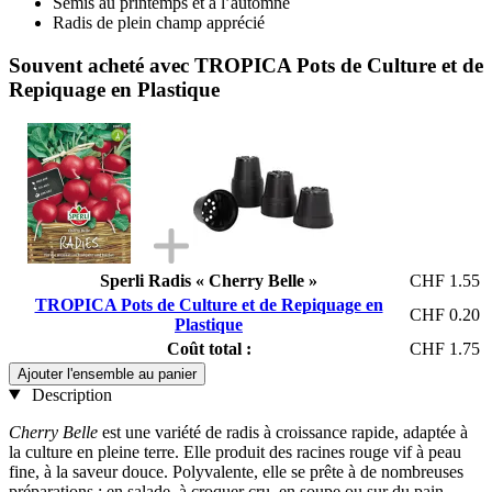
Semis au printemps et à l’automne
Radis de plein champ apprécié
Souvent acheté avec TROPICA Pots de Culture et de
Repiquage en Plastique
Sperli Radis « Cherry Belle »
CHF 1.55
TROPICA Pots de Culture et de Repiquage en
CHF 0.20
Plastique
Coût total :
CHF 1.75
Ajouter l'ensemble au panier
Description
Cherry Belle
est une variété de radis à croissance rapide, adaptée à
la culture en pleine terre. Elle produit des racines rouge vif à peau
fine, à la saveur douce. Polyvalente, elle se prête à de nombreuses
préparations : en salade, à croquer cru, en soupe ou sur du pain.