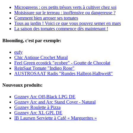
Microgreens : ces petits trésors verts à cultiver chez soi
Moisissure sur le terreau : inoffensive ou dangereuse ?
Comment bien arroser ses tomates
Tous au jardin ! Voici ce que vous pouvez semer en mars
La saison des tomates commence dès maintenant !
Bloomling, c'est par exemple:
eufy
Chic Antique Crochet Mural
Feel Green ecostick "ecobee" - Goutte de Chocolat
ReinSaat Tomate "Indigo Rose"
AUSTROSAAT Radis "Rundes Halbrot-Halbweiß"
Nouveaux produits:
Gozney Arc Off-Black LPG DE
Gozney Arc and Arc Stand Cover - Natural
Gozney Roulette à Pizza
Gozney Arc XL GPL DE
IB Laursen Serviette à Café « Marguerites »