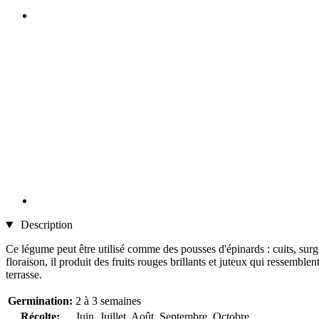
Description
Ce légume peut être utilisé comme des pousses d'épinards : cuits, surgel
floraison, il produit des fruits rouges brillants et juteux qui ressemble
terrasse.
Germination:
2 à 3 semaines
Récolte:
Juin, Juillet, Août, Septembre, Octobre