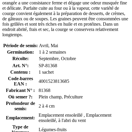
orangée a une consistance ferme et dégage une odeur musquée fine
et délicate. Parfaite cuite au four ou à la vapeur, cette variété de
courge convient également à la préparation de desserts, de crèmes,
de gâteaux ou de soupes. Les graines peuvent être consommées une
fois grillées et sont très riches en huile et en protéines. Dans un
endroit abrité, frais et sec, la courge se conservera relativement
longtemps.
Période de semis:
Avril, Mai
Germination:
1 à 2 semaines
Récolte:
Septembre, Octobre
Art. N°:
SP-81368
Contenu :
1 sachet
Code-barres
4001523813685
EAN :
Fabricant N° :
81368
Où semer ?:
Plein champ, Préculture
Profondeur de
2 à 4 cm
semis:
Emplacement ensoleillé , Emplacement
Emplacement:
ensoleillé, à l'abri du vent
Type de
Légumes-fruits