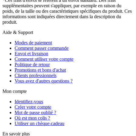
*Ces frais d'envoi se réfèrent à un envoi standard. Des frais
supplémentaires peuvent s'appliquer, par exemple en raison du
poids, de la taille ou des caractéristiques spécifiques du produit. Ces
informations sont indiquées directement dans la description du
produit.
Aide & Support
Modes de paiement
Comment passer commande
Envoi et livraison
Comment utiliser votre compte
Politique de retour
Promotions et bons d'achat
Clients professionnels
Vous avez d'autres questions ?
Mon compte
Identifiez-vous
Créer votre compte
Mot de passe oublié ?
Où est mon colis ?
Utiliser un chèque-cadeau
En savoir plus