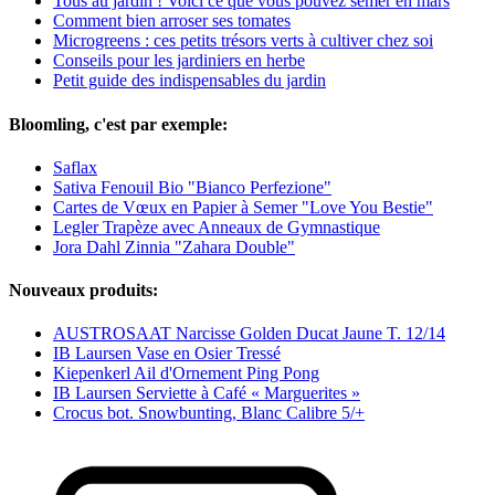
Tous au jardin ! Voici ce que vous pouvez semer en mars
Comment bien arroser ses tomates
Microgreens : ces petits trésors verts à cultiver chez soi
Conseils pour les jardiniers en herbe
Petit guide des indispensables du jardin
Bloomling, c'est par exemple:
Saflax
Sativa Fenouil Bio "Bianco Perfezione"
Cartes de Vœux en Papier à Semer "Love You Bestie"
Legler Trapèze avec Anneaux de Gymnastique
Jora Dahl Zinnia "Zahara Double"
Nouveaux produits:
AUSTROSAAT Narcisse Golden Ducat Jaune T. 12/14
IB Laursen Vase en Osier Tressé
Kiepenkerl Ail d'Ornement Ping Pong
IB Laursen Serviette à Café « Marguerites »
Crocus bot. Snowbunting, Blanc Calibre 5/+