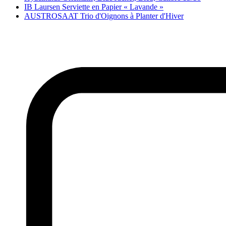
IB Laursen Serviette en Papier « Lavande »
AUSTROSAAT Trio d'Oignons à Planter d'Hiver