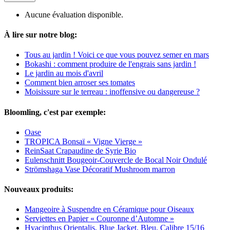
Aucune évaluation disponible.
À lire sur notre blog:
Tous au jardin ! Voici ce que vous pouvez semer en mars
Bokashi : comment produire de l'engrais sans jardin !
Le jardin au mois d'avril
Comment bien arroser ses tomates
Moisissure sur le terreau : inoffensive ou dangereuse ?
Bloomling, c'est par exemple:
Oase
TROPICA Bonsaï « Vigne Vierge »
ReinSaat Crapaudine de Syrie Bio
Eulenschnitt Bougeoir-Couvercle de Bocal Noir Ondulé
Strömshaga Vase Décoratif Mushroom marron
Nouveaux produits:
Mangeoire à Suspendre en Céramique pour Oiseaux
Serviettes en Papier « Couronne d’Automne »
Hyacinthus Orientalis, Blue Jacket, Bleu, Calibre 15/16