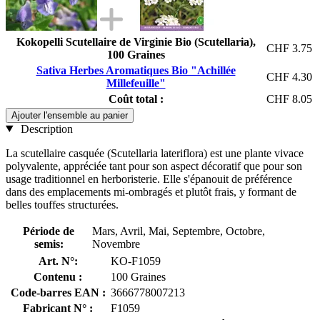
Kokopelli Scutellaire de Virginie Bio (Scutellaria),
CHF 3.75
100 Graines
Sativa Herbes Aromatiques Bio "Achillée
CHF 4.30
Millefeuille"
Coût total :
CHF 8.05
Ajouter l'ensemble au panier
Description
La scutellaire casquée (Scutellaria lateriflora) est une plante vivace
polyvalente, appréciée tant pour son aspect décoratif que pour son
usage traditionnel en herboristerie. Elle s'épanouit de préférence
dans des emplacements mi-ombragés et plutôt frais, y formant de
belles touffes structurées.
Période de
Mars, Avril, Mai, Septembre, Octobre,
semis:
Novembre
Art. N°:
KO-F1059
Contenu :
100 Graines
Code-barres EAN :
3666778007213
Fabricant N° :
F1059