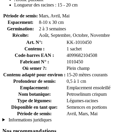
Longueur des racines : 15 - 20 cm
Période de semis:
Mars, Avril, Mai
Espacement:
8-10 x 30 cm
Germination:
2 à 3 semaines
Récolte:
Août, Septembre, Octobre, Novembre
Art. N°:
KK-1010450
Contenu :
1 sachet
Code-barres EAN :
4099682104508
Fabricant N° :
1010450
Où semer ?:
Plein champ
Contenu adapté pour environ :
15-20 mètres courants
Profondeur de semis:
0,5 à 1 cm
Emplacement:
Emplacement ensoleillé
Nom botanique:
Petroselinum crispum
Type de légumes:
Légumes-racines
Disponible en tant que:
Semences en portions
Période de semis:
Avril, Mars, Mai
Informations juridiques
Nos recommandations