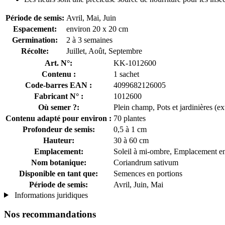
Période de semis:
Avril, Mai, Juin
Espacement:
environ 20 x 20 cm
Germination:
2 à 3 semaines
Récolte:
Juillet, Août, Septembre
Art. N°:
KK-1012600
Contenu :
1 sachet
Code-barres EAN :
4099682126005
Fabricant N° :
1012600
Où semer ?:
Plein champ, Pots et jardinières (ex
Contenu adapté pour environ :
70 plantes
Profondeur de semis:
0,5 à 1 cm
Hauteur:
30 à 60 cm
Emplacement:
Soleil à mi-ombre, Emplacement en
Nom botanique:
Coriandrum sativum
Disponible en tant que:
Semences en portions
Période de semis:
Avril, Juin, Mai
Informations juridiques
Nos recommandations