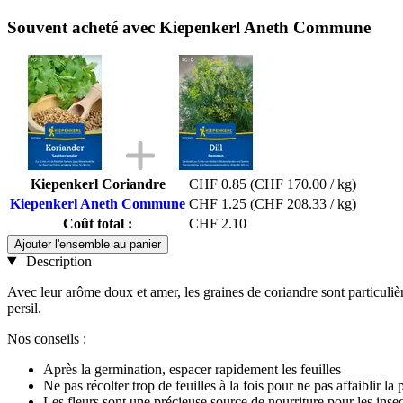
Souvent acheté avec Kiepenkerl Aneth Commune
Kiepenkerl Coriandre
CHF 0.85
(CHF 170.00 / kg)
Kiepenkerl Aneth Commune
CHF 1.25
(CHF 208.33 / kg)
Coût total :
CHF 2.10
Ajouter l'ensemble au panier
Description
Avec leur arôme doux et amer, les graines de coriandre sont particulièr
persil.
Nos conseils :
Après la germination, espacer rapidement les feuilles
Ne pas récolter trop de feuilles à la fois pour ne pas affaiblir la 
Les fleurs sont une précieuse source de nourriture pour les insec