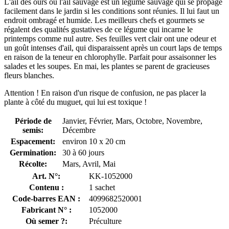
L'ail des ours ou l'ail sauvage est un légume sauvage qui se propage
facilement dans le jardin si les conditions sont réunies. Il lui faut un
endroit ombragé et humide. Les meilleurs chefs et gourmets se
régalent des qualités gustatives de ce légume qui incarne le
printemps comme nul autre. Ses feuilles vert clair ont une odeur et
un goût intenses d'ail, qui disparaissent après un court laps de temps
en raison de la teneur en chlorophylle. Parfait pour assaisonner les
salades et les soupes. En mai, les plantes se parent de gracieuses
fleurs blanches.
Attention ! En raison d'un risque de confusion, ne pas placer la
plante à côté du muguet, qui lui est toxique !
Période de
Janvier, Février, Mars, Octobre, Novembre,
semis:
Décembre
Espacement:
environ 10 x 20 cm
Germination:
30 à 60 jours
Récolte:
Mars, Avril, Mai
Art. N°:
KK-1052000
Contenu :
1 sachet
Code-barres EAN :
4099682520001
Fabricant N° :
1052000
Où semer ?:
Préculture