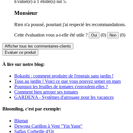
Evalué(e) à 1 étoile(s) sur 5.
Monsieur
Rien n'a poussé, pourtant j'ai respecté les recommandations.
Cette évaluation vous a-t-elle été utile ?
(0)
(0)
Oui
Non
Afficher tous les commentaires-clients
Evaluer ce produit
À lire sur notre blog:
Bokashi : comment produire de l'engrais sans jardin !
Tous au jardin ! Voici ce que vous pouvez semer en mars
Pourquoi les feuilles de tomates s'enroulent-elles ?
Comment bien arroser ses tomates
GARDENA - Systèmes d'arrosage pour les vacances
Bloomling, c'est par exemple:
Blumat
Dewoga Carillon à Vent "Yin Yang"
Saflax Corbeille d'Or