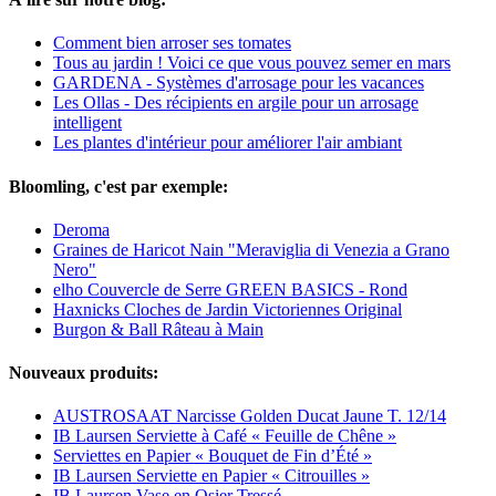
Comment bien arroser ses tomates
Tous au jardin ! Voici ce que vous pouvez semer en mars
GARDENA - Systèmes d'arrosage pour les vacances
Les Ollas - Des récipients en argile pour un arrosage
intelligent
Les plantes d'intérieur pour améliorer l'air ambiant
Bloomling, c'est par exemple:
Deroma
Graines de Haricot Nain "Meraviglia di Venezia a Grano
Nero"
elho Couvercle de Serre GREEN BASICS - Rond
Haxnicks Cloches de Jardin Victoriennes Original
Burgon & Ball Râteau à Main
Nouveaux produits:
AUSTROSAAT Narcisse Golden Ducat Jaune T. 12/14
IB Laursen Serviette à Café « Feuille de Chêne »
Serviettes en Papier « Bouquet de Fin d’Été »
IB Laursen Serviette en Papier « Citrouilles »
IB Laursen Vase en Osier Tressé