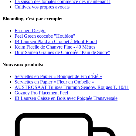
La saison des tomates commence dès maintenant !
Cultivez vos propres avocats
Bloomling, c'est par exemple:
Esschert Design
Feel Green ecocube "Houblon"
IB Laursen Plaid au Crochet à Motif Floral
Keim Ficelle de Chanvre Fine - 40 Mètres
Dürr Samen Graines de Chicorée "Pain de Sucre"
Nouveaux produits:
Serviettes en Papier « Bouquet de Fin d’Été »
Serviettes en Papier « Fleur en Ombelle »
AUSTROSAAT Tulipes Triumph Seadov, Rouges T. 10/11
Gozney Pro Placement Peel
IB Laursen Caisse en Bois avec Poignée Transversale