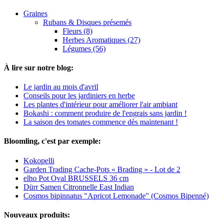
Graines
Rubans & Disques présemés
Fleurs (8)
Herbes Aromatiques (27)
Légumes (56)
À lire sur notre blog:
Le jardin au mois d'avril
Conseils pour les jardiniers en herbe
Les plantes d'intérieur pour améliorer l'air ambiant
Bokashi : comment produire de l'engrais sans jardin !
La saison des tomates commence dès maintenant !
Bloomling, c'est par exemple:
Kokopelli
Garden Trading Cache-Pots « Brading » - Lot de 2
elho Pot Oval BRUSSELS 36 cm
Dürr Samen Citronnelle East Indian
Cosmos bipinnatus "Apricot Lemonade" (Cosmos Bipenné)
Nouveaux produits: